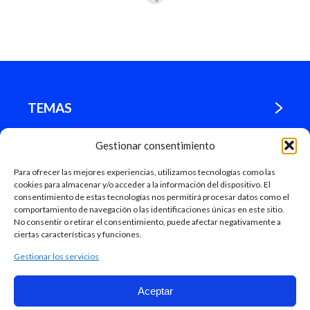
TEMAS
Gestionar consentimiento
¿DÓNDE ESTAMOS?
Para ofrecer las mejores experiencias, utilizamos tecnologías como las
cookies para almacenar y/o acceder a la información del dispositivo. El
MADRID
consentimiento de estas tecnologías nos permitirá procesar datos como el
comportamiento de navegación o las identificaciones únicas en este sitio.
No consentir o retirar el consentimiento, puede afectar negativamente a
ciertas características y funciones.
Gestionar los servicios
Aceptar
Mapa Web