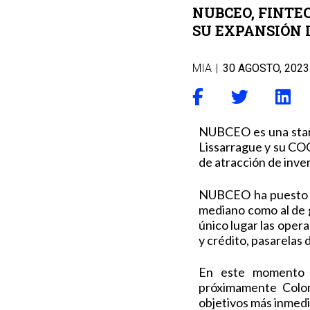
NUBCEO, FINTE
SU EXPANSIÓN 
MIA
|
30 AGOSTO, 2023
NUBCEO es una start
Lissarrague y su COO
de atracción de inve
NUBCEO ha puesto en
mediano como al de g
único lugar las oper
y crédito, pasarelas 
En este momento c
próximamente Colom
objetivos más inmedi