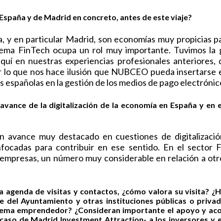
España y de Madrid en concreto, antes de este viaje?
 y en particular Madrid, son economías muy propicias pa
stema FinTech ocupa un rol muy importante. Tuvimos la 
quí en nuestras experiencias profesionales anteriores,
 lo que nos hace ilusión que NUBCEO pueda insertarse e
s españolas en la gestión de los medios de pago electrónic
avance de la digitalización de la economía en España y en e
 avance muy destacado en cuestiones de digitalizació
enfocadas para contribuir en ese sentido. En el sector F
 empresas, un número muy considerable en relación a otro
 agenda de visitas y contactos, ¿cómo valora su visita? ¿
e del Ayuntamiento y otras instituciones públicas o priva
tema emprendedor? ¿Consideran importante el apoyo y a
 -caso de Madrid Investment Attraction- a los inversores y