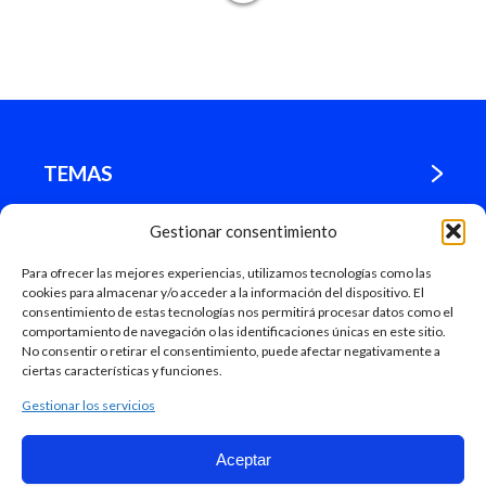
TEMAS
Gestionar consentimiento
¿DÓNDE ESTAMOS?
Para ofrecer las mejores experiencias, utilizamos tecnologías como las
cookies para almacenar y/o acceder a la información del dispositivo. El
MADRID
consentimiento de estas tecnologías nos permitirá procesar datos como el
comportamiento de navegación o las identificaciones únicas en este sitio.
No consentir o retirar el consentimiento, puede afectar negativamente a
ciertas características y funciones.
Gestionar los servicios
Aceptar
Mapa Web