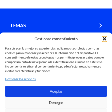
TEMAS
Gestionar consentimiento
¿DÓNDE ESTAMOS?
Para ofrecer las mejores experiencias, utilizamos tecnologías como las
cookies para almacenar y/o acceder a la información del dispositivo. El
MADRID
consentimiento de estas tecnologías nos permitirá procesar datos como el
comportamiento de navegación o las identificaciones únicas en este sitio.
No consentir o retirar el consentimiento, puede afectar negativamente a
ciertas características y funciones.
Gestionar los servicios
Aceptar
Mapa Web
Denegar
Ayuntamiento de Madrid, 2018
Accesibilidad.
Aviso legal.
Protección de datos.