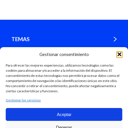
TEMAS
Gestionar consentimiento
¿DÓNDE ESTAMOS?
Para ofrecer las mejores experiencias, utilizamos tecnologías como las
cookies para almacenar y/o acceder a la información del dispositivo. El
MADRID
consentimiento de estas tecnologías nos permitirá procesar datos como el
comportamiento de navegación o las identificaciones únicas en este sitio.
No consentir o retirar el consentimiento, puede afectar negativamente a
ciertas características y funciones.
Gestionar los servicios
Aceptar
Mapa Web
Denegar