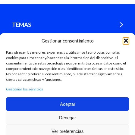
TEMAS
Gestionar consentimiento
¿DÓNDE ESTAMOS?
Para ofrecer las mejores experiencias, utilizamos tecnologías como las
cookies para almacenar y/o acceder a la información del dispositivo. El
MADRID
consentimiento de estas tecnologías nos permitirá procesar datos como el
comportamiento de navegación o las identificaciones únicas en este sitio.
No consentir o retirar el consentimiento, puede afectar negativamente a
ciertas características y funciones.
Gestionar los servicios
Aceptar
Mapa Web
Denegar
Ayuntamiento de Madrid, 2018
Accesibilidad.
Aviso legal.
Protección de datos.
Ver preferencias