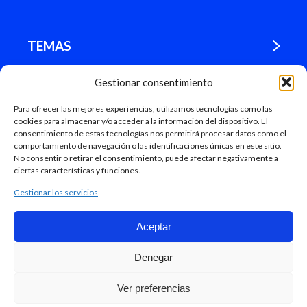
TEMAS
Gestionar consentimiento
¿DÓNDE ESTAMOS?
Para ofrecer las mejores experiencias, utilizamos tecnologías como las
cookies para almacenar y/o acceder a la información del dispositivo. El
MADRID
consentimiento de estas tecnologías nos permitirá procesar datos como el
comportamiento de navegación o las identificaciones únicas en este sitio.
No consentir o retirar el consentimiento, puede afectar negativamente a
ciertas características y funciones.
Gestionar los servicios
Aceptar
Mapa Web
Denegar
Ayuntamiento de Madrid, 2018
Accesibilidad.
Aviso legal.
Protección de datos.
Ver preferencias