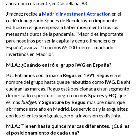
años: concretamente, en Castellana, 93.
Jiménez recibe a
Madrid Investment Attraction
en el
recién inaugurado Spaces de Recoletos, un imponente
edificio en el que empieza a haber movimiento tras los
meses más duros de la pandemia. “Madrid es importante
para nosotros por ser la capital y centro financiero en
España”, avanza. “Tenemos 65.000 metros cuadrados.
Invertimos en Madrid”.
M.I.A.: ¿Cuándo entró el grupo IWG en España?
P.J.: Entramos con la marca
Regus
en 1991. Regus era el
nombre del grupo hasta que se rebautizó como
IWG
. De ahí
cuelgan las marcas. Regus está posicionada en un segmento
de mercado específico. Luego tenemos
Spaces
y
HQ
, que
es más
budget
. Y
Signature by Regus
, más premium, que
abriremos este año en Madrid. Los servicios y la exquisitez
con los clientes son iguales, pero la inversión es distinta.
M.I.A.: Tienen hasta quince marcas diferentes. ¿Cuál es
el posicionamiento de cada una?