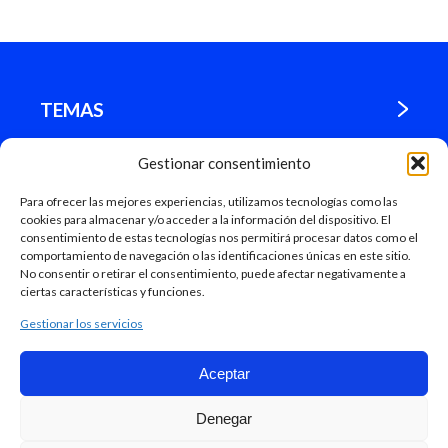
TEMAS
Gestionar consentimiento
¿DÓNDE ESTAMOS?
Para ofrecer las mejores experiencias, utilizamos tecnologías como las
cookies para almacenar y/o acceder a la información del dispositivo. El
MADRID
consentimiento de estas tecnologías nos permitirá procesar datos como el
comportamiento de navegación o las identificaciones únicas en este sitio.
No consentir o retirar el consentimiento, puede afectar negativamente a
ciertas características y funciones.
Gestionar los servicios
Aceptar
Mapa Web
Denegar
Ayuntamiento de Madrid, 2018