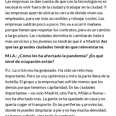
Las empresas se dan cuenta de que con la tecnología no es
necesario vivir fuera de la ciudad y trabajar en la ciudad. Y
las empresas querrán ubicarse cerca de donde viven sus
empleados, para ser más accesibles y rebajar costes. Las
empresas saldrán poco a poco. No va a ocurrir mañana
porque tienen que respetar los contratos, pero es un cambio
a largo plazo. Las ciudades dormitorio cambiarán, habrá
más servicios y los jóvenes no tendrán que ir a Madrid.
Así
que las grandes ciudades tendrán que reinventarse
.
M.I.A.: ¿Cómo les ha afectado la pandemia? ¿En qué
nivel de ocupación están?
P.J.: La crisis nos ha golpeado. Ha sido un reto muy
importante. Pero yo soy optimista y miro la parte llena de la
botella. El grupo y la empresa han sufrido menos que los
demás porque tenemos capilaridad. En las ciudades
importantes —no solo Madrid, sino París, Milán o Roma—
nos ha afectado más. La gente se ha quedado en casa y no
quería coger el transporte. En las periferias y provincias,
donde te puedes desplazar a pie y no hay mucha densidad,
no hemos sufrido, sino todo lo contrario.