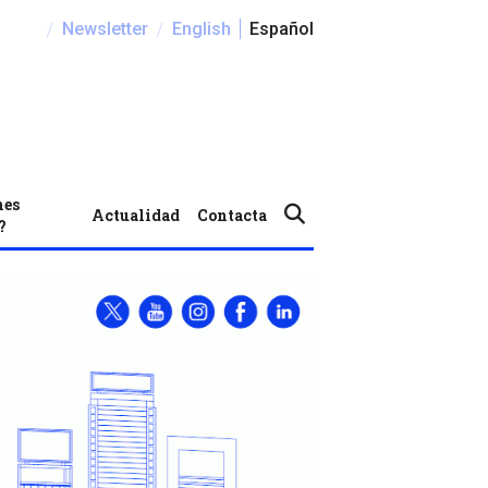
/
/
Newsletter
English
Español
nes
Actualidad
Contacta
?