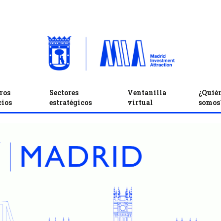
ros
Sectores
Ventanilla
¿Quié
cios
estratégicos
virtual
somos