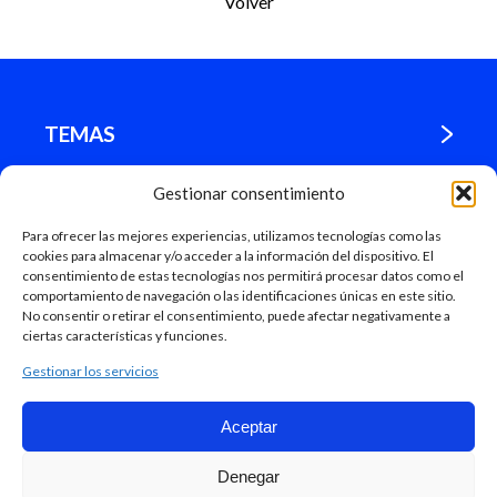
Volver
TEMAS
Gestionar consentimiento
¿DÓNDE ESTAMOS?
Para ofrecer las mejores experiencias, utilizamos tecnologías como las
cookies para almacenar y/o acceder a la información del dispositivo. El
MADRID
consentimiento de estas tecnologías nos permitirá procesar datos como el
comportamiento de navegación o las identificaciones únicas en este sitio.
No consentir o retirar el consentimiento, puede afectar negativamente a
ciertas características y funciones.
Gestionar los servicios
Aceptar
Mapa Web
Denegar
Ayuntamiento de Madrid, 2018